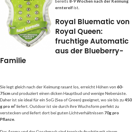
bereits
8-9 Wochen nach der Keimung
erntereif
ist.
Royal Bluematic von
Royal Queen:
fruchtige Automatic
aus der Blueberry-
Familie
Sie legt gleich nach der Keimung rasant los, erreicht Höhen von
60-
75cm
und produziert einen dicken Hauptbud und wenige Nebenäste.
Daher ist sie ideal für ein SoG (Sea of Green) geeignet, wo sie bis zu
450
g pro m²
liefert. Outdoor ist sie durch ihre Wuchsform perfekt zu
verstecken und liefert dort bei guten Lichtverhältnissen
70g pro
Pflanze
.
Das Aroma und der Geschmack sind tropisch-fruchtig mit einem