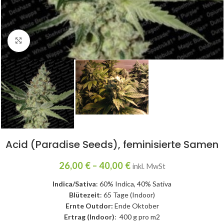
Click to enlarge
Acid (Paradise Seeds), feminisierte Samen
26,00
€
–
40,00
€
inkl. MwSt
Indica/Sativa
: 60% Indica, 40% Sativa
Blütezeit
: 65 Tage (Indoor)
Ernte Outdor:
Ende Oktober
Ertrag (Indoor)
: 400 g pro m2