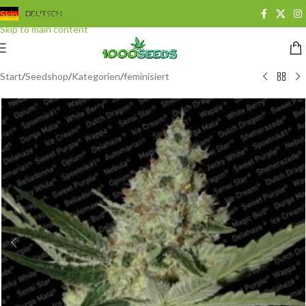
Skip to navigation
DEUTSCH
Skip to main content
Start
/
Seedshop
/
Kategorien
/
feminisiert