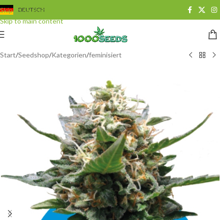
Skip to navigation
DEUTSCH
Skip to main content
Start
/
Seedshop
/
Kategorien
/
feminisiert