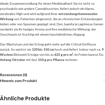
ideale Zusammenstellung für einen Medizinalhanf. Sie ist nicht so
psychoaktiv wie andere Cannabissorten, liefert jedoch ein klares,
zerebrales High und wird aufgrund ihrer
entzündungshemmenden
Wirkung
von Patienten eingesetzt, die an chronischen Entzündungen
leiden oder von Spasmen geplagt sind. Den Juanita la Lagrimosa Genen
verdankt sie ihr haziges Aroma und ihre medizinische Wirkung, der
Geschmack ist fruchtig mit einem haschähnlichen Abgang.
Das Wachstum und der Ertrag geht mehr auf die Critical-Einflüsse
zurück. So wächst sie
120 bis 150 cm
hoch und liefert Indoor nach ca.
9
Wochen
Blütezeit Erträge von bis zu
625 g pro m²
, im Freien kannst Du
Anfang Oktober
mit fast
550 g pro Pflanze
rechnen.
Rezensionen (0)
Hinweis zum Produkt
Ähnliche Produkte