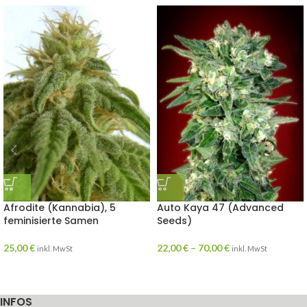
Afrodite (Kannabia), 5
Auto Kaya 47 (Advanced
feminisierte Samen
Seeds)
25,00
€
22,00
€
–
70,00
€
inkl. MwSt
inkl. MwSt
INFOS