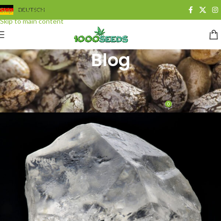
Skip to navigation
DEUTSCH
Skip to main content
Blog
BLOG
Was sind THC-Diamonds?
0
Juan Cervantes
On 6. November 2020