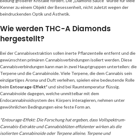
Bildung größerer Kristalle fördert. Die „Diamond Sauce“ wurde für viele
Kenner zu einem Objekt der Besessenheit, nicht zuletzt wegen der
beindruckenden Optik und Ästhetik.
Wie werden THC-A Diamonds
hergestellt?
Bei der Cannabisextraktion sollen inerte Pflanzenteile entfernt und die
gewünschten primären Cannabisverbindungen isoliert werden. Diese
Cannabisverbindungen kann man in zwei Hauptgruppen unterteilen: die
Terpene und die Cannabinoide. Viele Terpene, die dem Cannabis sein
einzigartiges Aroma und Duft verleihen, spielen eine bedeutende Rolle
beim
Entourage-Effekt*
und sind bei Raumtemperatur flüssig.
Cannabinoide dagegen, welche unmittelbar mit dem
Endocannabinoidsystem des Körpers interagieren, nehmen unter
gewöhnlichen Bedingungen eine feste Form an.
*Entourage-Effekt: Die Forschung hat ergeben, dass Vollspektrum-
Cannabis-Extrakte und Cannabisblüten effizienter wirken als die
isolierten Cannabinoide oder Terpene alleine. Terpene und