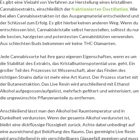
Es gibt eine Vielzahl von Verfahren zur Herstellung eines kristallinen
Cannabisextrakts, einschließlich der
fraktionierten Destillation
. Wie
bei allen Cannabisextrakten ist das Ausgangmaterial entscheidend und
der Schlüssel zum Erfolg. Es gibt hierbei keinen anderen Weg. Wenn du
entschlossen bist, Cannabiskristalle selbst herzustellen, solltest du nur
die besten, harzigsten und potentesten Cannabisblüten verwenden.
Aus schlechten Buds bekommen wir keine THC-Diamanten.
Jede Cannabissorte hat ihre ganz eigenen Eigenschaften, wenn es um
die Stabilität des Extrakts, das Kristallisationspotential usw. geht. Ein
großer Teil des Prozesses ist Wissenschaft, aber das Finden des
richtigen Strains dafür ist mehr eine Art Kunst. Der Prozess startet mit
der Butanextraktion. Das Live Resin wird anschließend mit Ethanol
Alkohol aufgegossen/aufgelöst, mehrfach gefiltert und winterisiert, um
die ungewünschte Pflanzenanteile zu entfernen.
Anschließend lässt man den Alkohol bei Raumtemperatur und in
Dunkelheit verdunsten. Wenn der gesamte Alkohol verdunstet ist,
bleibt eine dickflüssige Flüssigkeit zurück. Achte dabei unbedingt auf
eine ausreichend gut Belüftung des Raums. Das gereinigte Live Resin
wird anschließend in ein verschließbares Glasgefäß gegeben und muss