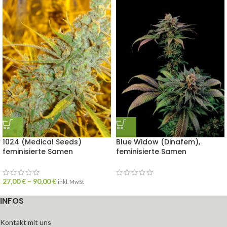
1024 (Medical Seeds)
Blue Widow (Dinafem),
feminisierte Samen
feminisierte Samen
27,00
€
–
90,00
€
inkl. MwSt
INFOS
Kontakt mit uns