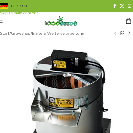
Skip to navigation
DEUTSCH
Skip to main content
Start
/
Growshop
/
Ernte & Weiterverarbeitung