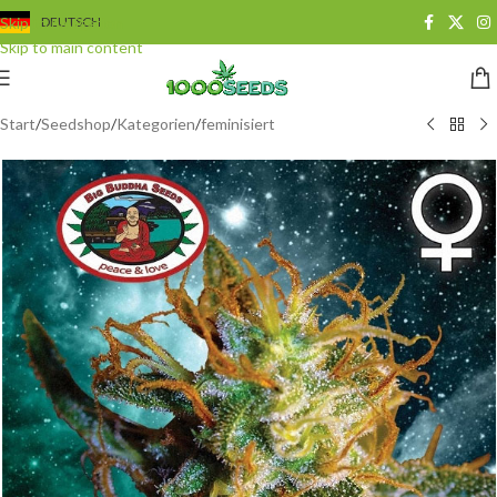
Skip to navigation
DEUTSCH
Skip to main content
Start
/
Seedshop
/
Kategorien
/
feminisiert