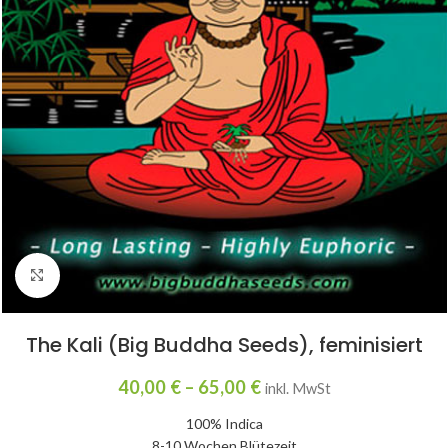
Click to enlarge
The Kali (Big Buddha Seeds), feminisiert
40,00
€
–
65,00
€
inkl. MwSt
100% Indica
8-10 Wochen Blütezeit