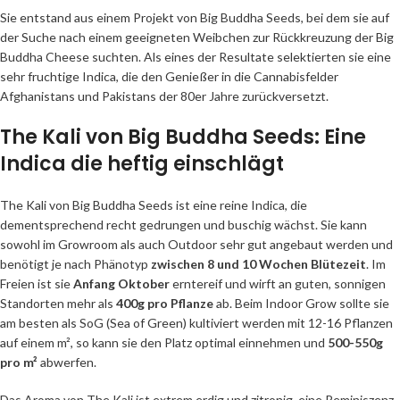
Sie entstand aus einem Projekt von Big Buddha Seeds, bei dem sie auf
der Suche nach einem geeigneten Weibchen zur Rückkreuzung der Big
Buddha Cheese suchten. Als eines der Resultate selektierten sie eine
sehr fruchtige Indica, die den Genießer in die Cannabisfelder
Afghanistans und Pakistans der 80er Jahre zurückversetzt.
The Kali von Big Buddha Seeds: Eine
Indica die heftig einschlägt
The Kali von Big Buddha Seeds ist eine reine Indica, die
dementsprechend recht gedrungen und buschig wächst. Sie kann
sowohl im Growroom als auch Outdoor sehr gut angebaut werden und
benötigt je nach Phänotyp
zwischen 8 und 10 Wochen Blütezeit
. Im
Freien ist sie
Anfang Oktober
erntereif und wirft an guten, sonnigen
Standorten mehr als
400g pro Pflanze
ab. Beim Indoor Grow sollte sie
am besten als SoG (Sea of Green) kultiviert werden mit 12-16 Pflanzen
auf einem m², so kann sie den Platz optimal einnehmen und
500-550g
pro m²
abwerfen.
Das Aroma von The Kali ist extrem erdig und zitronig, eine Reminiszenz