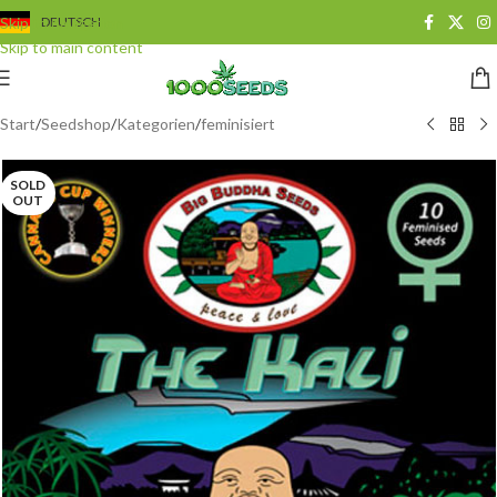
Skip to navigation
DEUTSCH
Skip to main content
Start
/
Seedshop
/
Kategorien
/
feminisiert
SOLD
OUT