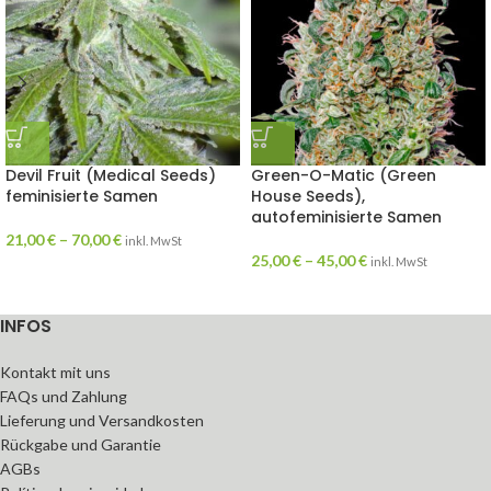
Devil Fruit (Medical Seeds)
Green-O-Matic (Green
feminisierte Samen
House Seeds),
autofeminisierte Samen
21,00
€
–
70,00
€
inkl. MwSt
25,00
€
–
45,00
€
inkl. MwSt
INFOS
Kontakt mit uns
FAQs und Zahlung
Lieferung und Versandkosten
Rückgabe und Garantie
AGBs