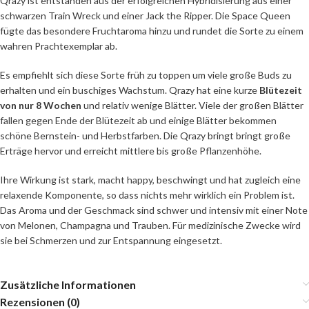
Qrazy ist entstanden aus der erfolgreichen Hybridisierung aus einer
schwarzen Train Wreck und einer Jack the Ripper. Die Space Queen
fügte das besondere Fruchtaroma hinzu und rundet die Sorte zu einem
wahren Prachtexemplar ab.
Es empfiehlt sich diese Sorte früh zu toppen um viele große Buds zu
erhalten und ein buschiges Wachstum. Qrazy hat eine kurze
Blütezeit
von nur 8 Wochen
und relativ wenige Blätter. Viele der großen Blätter
fallen gegen Ende der Blütezeit ab und einige Blätter bekommen
schöne Bernstein- und Herbstfarben. Die Qrazy bringt bringt große
Erträge hervor und erreicht mittlere bis große Pflanzenhöhe.
Ihre Wirkung ist stark, macht happy, beschwingt und hat zugleich eine
relaxende Komponente, so dass nichts mehr wirklich ein Problem ist.
Das Aroma und der Geschmack sind schwer und intensiv mit einer Note
von Melonen, Champagna und Trauben. Für medizinische Zwecke wird
sie bei Schmerzen und zur Entspannung eingesetzt.
Zusätzliche Informationen
Rezensionen (0)