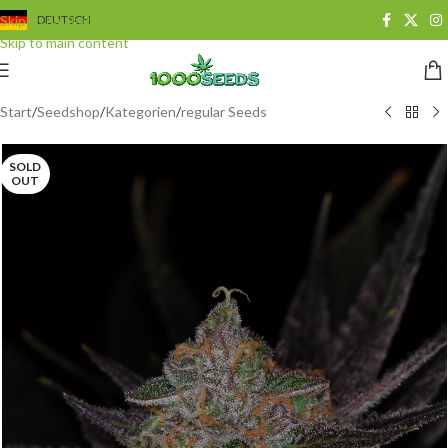
Skip to navigation
DEUTSCH
Skip to main content
Start
/
Seedshop
/
Kategorien
/
regular Seeds
SOLD
OUT