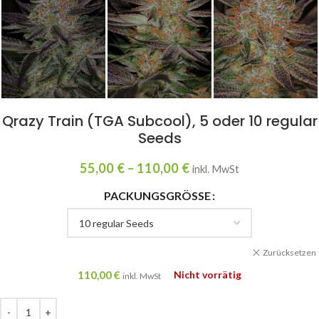
Qrazy Train (TGA Subcool), 5 oder 10 regular
Seeds
55,00
€
–
110,00
€
inkl. MwSt
PACKUNGSGRÖSSE
Zurücksetzen
110,00
€
Nicht vorrätig
inkl. MwSt