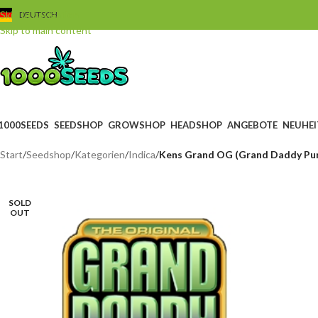
Skip to navigation
DEUTSCH
Skip to main content
1000SEEDS
SEEDSHOP
GROWSHOP
HEADSHOP
ANGEBOTE
NEUHEI
Start
/
Seedshop
/
Kategorien
/
Indica
/
Kens Grand OG (Grand Daddy Purp
SOLD
OUT