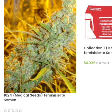
Collection 1 (M
feminisierte S
50,00
€
inkl. MwSt
1024 (Medical Seeds) feminisierte
Samen