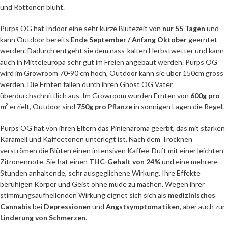
und Rottönen blüht.
Purps OG hat Indoor eine sehr kurze Blütezeit von
nur 55 Tagen
und
kann Outdoor bereits
Ende September / Anfang Oktober
geerntet
werden. Dadurch entgeht sie dem nass-kalten Herbstwetter und kann
auch in Mitteleuropa sehr gut im Freien angebaut werden. Purps OG
wird im Growroom 70-90 cm hoch, Outdoor kann sie über 150cm gross
werden. Die Ernten fallen durch ihren Ghost OG Vater
überdurchschnittlich aus. Im Growroom wurden Ernten von
600g pro
m²
erzielt, Outdoor sind
750g pro Pflanze
in sonnigen Lagen die Regel.
Purps OG hat von ihren Eltern das Pinienaroma geerbt, das mit starken
Karamell und Kaffeetönen unterlegt ist. Nach dem Trocknen
verströmen die Blüten einen intensiven Kaffee-Duft mit einer leichten
Zitronennote. Sie hat einen
THC-Gehalt von 24%
und eine mehrere
Stunden anhaltende, sehr ausgeglichene Wirkung. Ihre Effekte
beruhigen Körper und Geist ohne müde zu machen. Wegen ihrer
stimmungsaufhellenden Wirkung eignet sich sich als
medizinisches
Cannabis
bei
Depressionen
und
Angstsymptomatiken
, aber auch zur
Linderung von Schmerzen
.