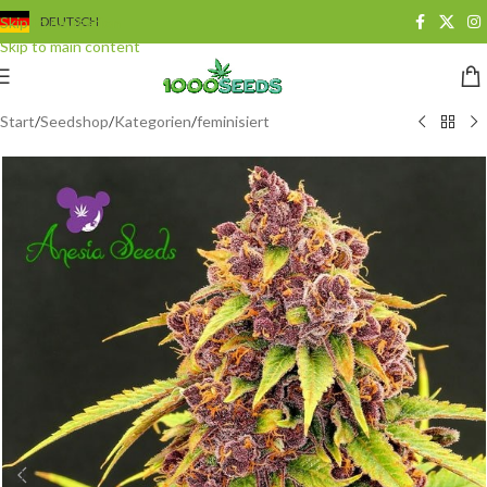
Skip to navigation
DEUTSCH
Skip to main content
Start
/
Seedshop
/
Kategorien
/
feminisiert