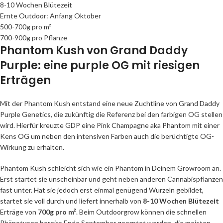
8-10 Wochen Blütezeit
Ernte Outdoor: Anfang Oktober
500-700g pro m²
700-900g pro Pflanze
Phantom Kush von Grand Daddy
Purple: eine purple OG mit riesigen
Erträgen
Mit der Phantom Kush entstand eine neue Zuchtline von Grand Daddy
Purple Genetics, die zukünftig die Referenz bei den farbigen OG stellen
wird. Hierfür kreuzte GDP eine Pink Champagne aka Phantom mit einer
Kens OG um neben den intensiven Farben auch die berüchtigte OG-
Wirkung zu erhalten.
Phantom Kush schleicht sich wie ein Phantom in Deinem Growroom an.
Erst startet sie unscheinbar und geht neben anderen Cannabispflanzen
fast unter. Hat sie jedoch erst einmal genügend Wurzeln gebildet,
startet sie voll durch und liefert innerhalb von
8-10 Wochen Blütezeit
Erträge von
700g pro m²
. Beim Outdoorgrow können die schnellen
Phänotypen bereits Ende September geerntet werden, die meisten