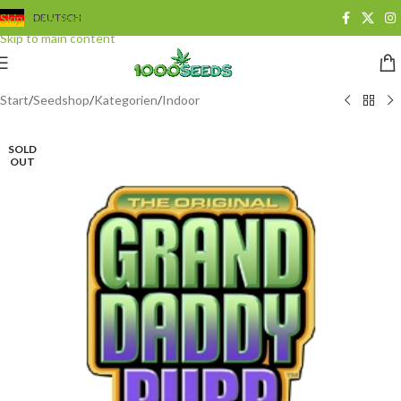
Skip to navigation
DEUTSCH
Skip to main content
Start
/
Seedshop
/
Kategorien
/
Indoor
SOLD
OUT