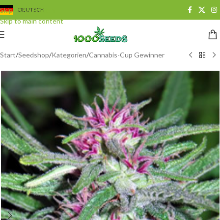
Skip to navigation
DEUTSCH
Skip to main content
Start
/
Seedshop
/
Kategorien
/
Cannabis-Cup Gewinner