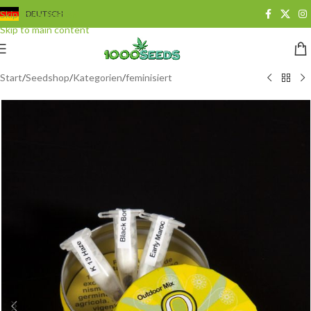
Skip to navigation
DEUTSCH
Skip to main content
Start
/
Seedshop
/
Kategorien
/
feminisiert