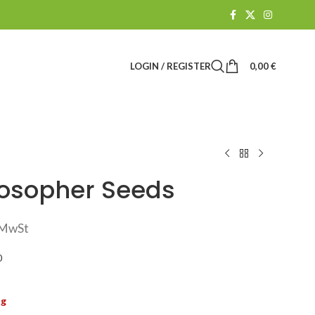
LOGIN / REGISTER
0,00
€
losopher Seeds
. MwSt
0
ig