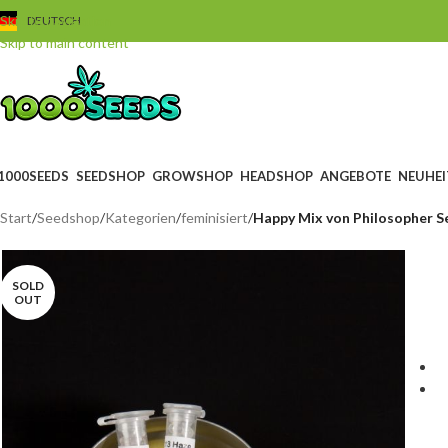
Skip to navigation
DEUTSCH
Skip to main content
1000SEEDS
SEEDSHOP
GROWSHOP
HEADSHOP
ANGEBOTE
NEUHEI
Start
/
Seedshop
/
Kategorien
/
feminisiert
/
Happy Mix von Philosopher S
SOLD
OUT