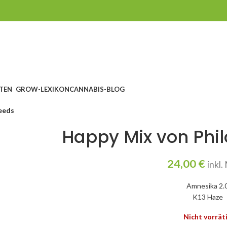
TEN
GROW-LEXIKON
CANNABIS-BLOG
eeds
Happy Mix von Phi
24,00
€
inkl
Amnesika 2.
K13 Haze
Nicht vorrät