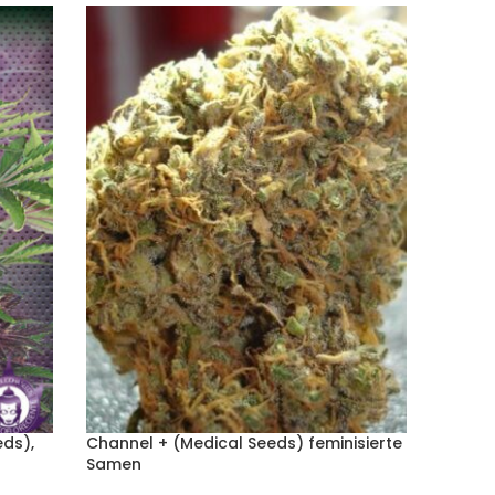
ds),
Channel + (Medical Seeds) feminisierte
Critic
Samen
Samen