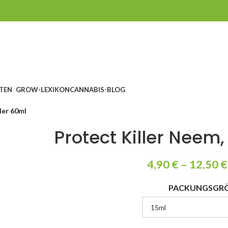
TEN
GROW-LEXIKON
CANNABIS-BLOG
der 60ml
Protect Killer Neem
4,90
€
–
12,50
€
PACKUNGSGR