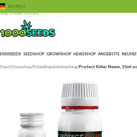
Skip to navigation
DEUTSCH
Skip to main content
1000SEEDS
SEEDSHOP
GROWSHOP
HEADSHOP
ANGEBOTE
NEUHEI
Start
/
Growshop
/
Schädlingsbekämpfung
/
Protect Killer Neem, 15ml o