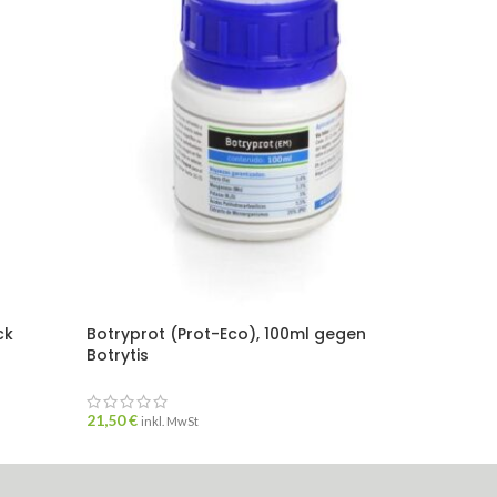
ck
Botryprot (Prot-Eco), 100ml gegen
Botryp
Botrytis
Botryti
8,60
€
i
21,50
€
inkl. MwSt