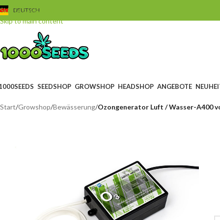
Skip to navigation
DEUTSCH
Skip to main content
1000SEEDS
SEEDSHOP
GROWSHOP
HEADSHOP
ANGEBOTE
NEUHEI
Start
/
Growshop
/
Bewässerung
/
Ozongenerator Luft / Wasser-A400 