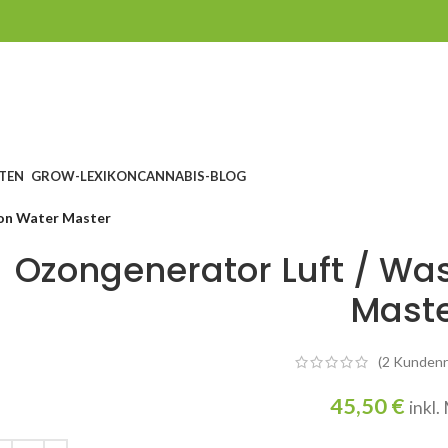
TEN
GROW-LEXIKON
CANNABIS-BLOG
von Water Master
Ozongenerator Luft / Wa
Mast
(
2
Kundenr
45,50
€
inkl