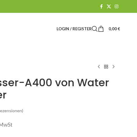
LOGIN / REGISTER
0,00
€
sser-A400 von Water
er
ezensionen)
. MwSt