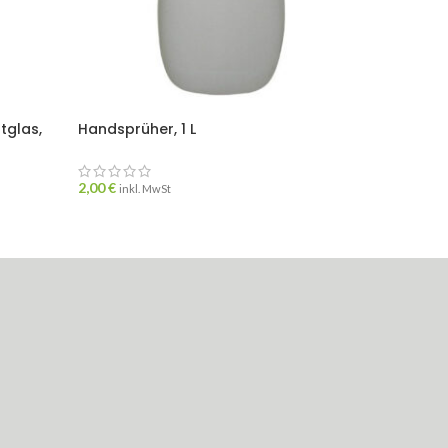
tglas,
Handsprüher, 1 L
SOLD
OUT
Messbe
2,00
€
inkl. MwSt
(Hydro