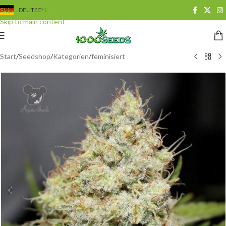
Skip to navigation
DEUTSCH
Skip to main content
Start
/
Seedshop
/
Kategorien
/
feminisiert