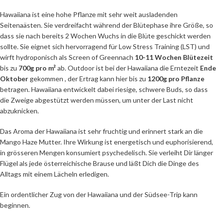
Hawaiiana ist eine hohe Pflanze mit sehr weit ausladenden
Seitenaästen. Sie verdreifacht während der Blütephase ihre Größe, so
dass sie nach bereits 2 Wochen Wuchs in die Blüte geschickt werden
sollte. Sie eignet sich hervorragend für Low Stress Training (LST) und
wirft hydroponisch als Screen of Greennach
10-11 Wochen Blütezeit
bis zu
700g pro m²
ab. Outdoor ist bei der Hawaiiana die Erntezeit
Ende
Oktober
gekommen , der Ertrag kann hier bis zu
1200g pro Pflanze
betragen. Hawaiiana entwickelt dabei riesige, schwere Buds, so dass
die Zweige abgestützt werden müssen, um unter der Last nicht
abzuknicken.
Das Aroma der Hawaiiana ist sehr fruchtig und erinnert stark an die
Mango Haze Mutter. Ihre Wirkung ist energetisch und euphorisierend,
in grösseren Mengen konsumiert psychedelisch. Sie verleiht Dir länger
Flügel als jede österreichische Brause und läßt Dich die Dinge des
Alltags mit einem Lächeln erledigen.
Ein ordentlicher Zug von der Hawaiiana und der Südsee-Trip kann
beginnen.