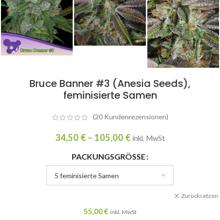
Bruce Banner #3 (Anesia Seeds),
feminisierte Samen
(
20
Kundenrezensionen)
34,50
€
–
105,00
€
inkl. MwSt
PACKUNGSGRÖSSE
Zurücksetzen
55,00
€
inkl. MwSt