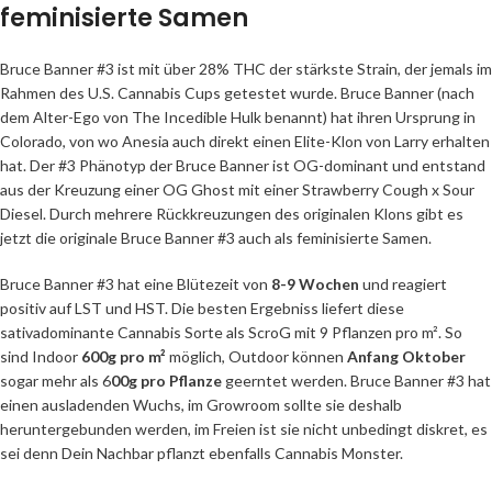
feminisierte Samen
Bruce Banner #3 ist mit über 28% THC der stärkste Strain, der jemals im
Rahmen des U.S. Cannabis Cups getestet wurde. Bruce Banner (nach
dem Alter-Ego von The Incedible Hulk benannt) hat ihren Ursprung in
Colorado, von wo Anesia auch direkt einen Elite-Klon von Larry erhalten
hat. Der #3 Phänotyp der Bruce Banner ist OG-dominant und entstand
aus der Kreuzung einer OG Ghost mit einer Strawberry Cough x Sour
Diesel. Durch mehrere Rückkreuzungen des originalen Klons gibt es
jetzt die originale Bruce Banner #3 auch als feminisierte Samen.
Bruce Banner #3 hat eine Blütezeit von
8-9 Wochen
und reagiert
positiv auf LST und HST. Die besten Ergebniss liefert diese
sativadominante Cannabis Sorte als ScroG mit 9 Pflanzen pro m². So
sind Indoor
600g pro m²
möglich, Outdoor können
Anfang Oktober
sogar mehr als 6
00g pro Pflanze
geerntet werden. Bruce Banner #3 hat
einen ausladenden Wuchs, im Growroom sollte sie deshalb
heruntergebunden werden, im Freien ist sie nicht unbedingt diskret, es
sei denn Dein Nachbar pflanzt ebenfalls Cannabis Monster.