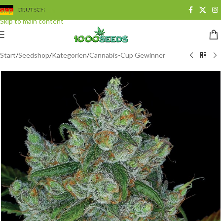
Skip to navigation
DEUTSCH
Skip to main content
Start
/
Seedshop
/
Kategorien
/
Cannabis-Cup Gewinner