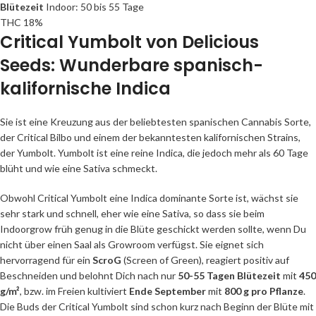
Blütezeit
Indoor: 50 bis 55 Tage
THC 18%
Critical Yumbolt
von Delicious
Seeds: Wunderbare spanisch-
kalifornische Indica
Sie ist eine Kreuzung aus der beliebtesten spanischen Cannabis Sorte,
der Critical Bilbo und einem der bekanntesten kalifornischen Strains,
der Yumbolt. Yumbolt ist eine reine Indica, die jedoch mehr als 60 Tage
blüht und wie eine Sativa schmeckt.
Obwohl Critical Yumbolt eine Indica dominante Sorte ist, wächst sie
sehr stark und schnell, eher wie eine Sativa, so dass sie beim
Indoorgrow früh genug in die Blüte geschickt werden sollte, wenn Du
nicht über einen Saal als Growroom verfügst. Sie eignet sich
hervorragend für ein
ScroG
(Screen of Green), reagiert positiv auf
Beschneiden und belohnt Dich nach nur
50-55 Tagen Blütezeit
mit
450
g/m²
, bzw. im Freien kultiviert
Ende September
mit
800 g pro Pflanze
.
Die Buds der Critical Yumbolt sind schon kurz nach Beginn der Blüte mit