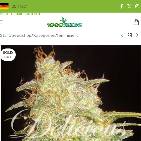
Skip to navigation
DEUTSCH
Skip to main content
Start
/
Seedshop
/
Kategorien
/
feminisiert
SOLD
OUT