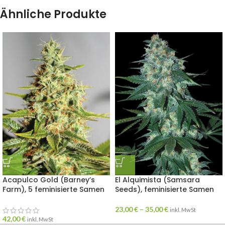
Ähnliche Produkte
Acapulco Gold (Barney’s
El Alquimista (Samsara
Farm), 5 feminisierte Samen
Seeds), feminisierte Samen
23,00
€
–
35,00
€
inkl. MwSt
42,00
€
inkl. MwSt