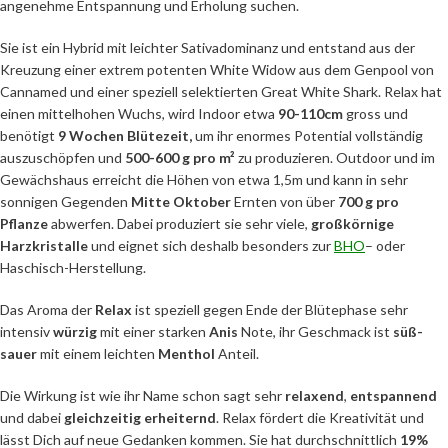
angenehme Entspannung und Erholung suchen.
Sie ist ein Hybrid mit leichter Sativadominanz und entstand aus der
Kreuzung einer extrem potenten White Widow aus dem Genpool von
Cannamed und einer speziell selektierten Great White Shark. Relax hat
einen mittelhohen Wuchs, wird Indoor etwa
90-110cm
gross und
benötigt
9 Wochen
Blütezeit,
um ihr enormes Potential vollständig
auszuschöpfen und
500-600 g pro m²
zu produzieren. Outdoor und im
Gewächshaus erreicht die Höhen von etwa 1,5m und kann in sehr
sonnigen Gegenden
Mitte Oktober
Ernten von über
700 g pro
Pflanze
abwerfen. Dabei produziert sie sehr viele,
großkörnige
Harzkristalle
und eignet sich deshalb besonders zur
BHO
– oder
Haschisch-Herstellung.
Das Aroma der
Relax
ist speziell gegen Ende der Blütephase sehr
intensiv
würzig
mit einer starken
Anis
Note, ihr Geschmack ist
süß-
sauer
mit einem leichten
Menthol
Anteil.
Die Wirkung ist wie ihr Name schon sagt sehr
relaxend
,
entspannend
und dabei
gleichzeitig erheiternd
. Relax fördert die Kreativität und
lässt Dich auf neue Gedanken kommen. Sie hat durchschnittlich
19%