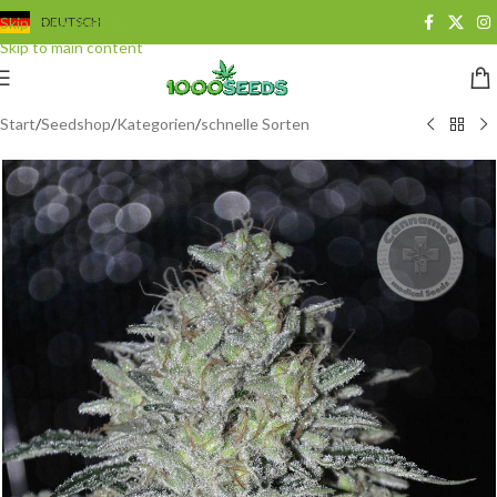
Skip to navigation
DEUTSCH
Skip to main content
Start
/
Seedshop
/
Kategorien
/
schnelle Sorten