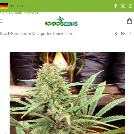
Skip to navigation
DEUTSCH
Skip to main content
Start
/
Seedshop
/
Kategorien
/
feminisiert