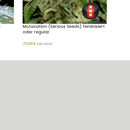
6
Motavation (Serious Seeds) feminisiert
No Nam
oder regular
Samen
70,00
€
24,00
€
inkl. MwSt