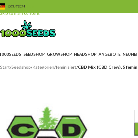
Skip to navigation
DEUTSCH
Skip to main content
1000SEEDS
SEEDSHOP
GROWSHOP
HEADSHOP
ANGEBOTE
NEUHEI
Start
/
Seedshop
/
Kategorien
/
feminisiert
/
CBD Mix (CBD Crew), 5 femin