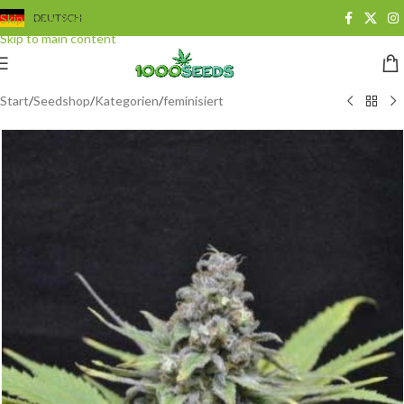
Skip to navigation
DEUTSCH
Skip to main content
Start
/
Seedshop
/
Kategorien
/
feminisiert