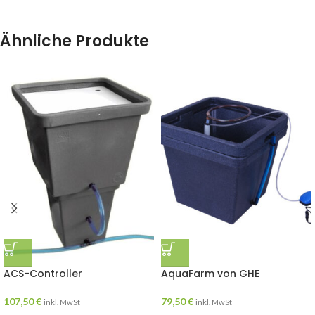
Ähnliche Produkte
ACS-Controller
AquaFarm von GHE
107,50
€
79,50
€
inkl. MwSt
inkl. MwSt