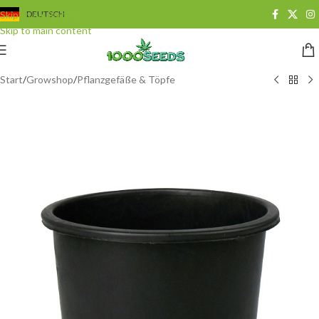
Skip to navigation
DEUTSCH
Skip to main content
Start
/
Growshop
/
Pflanzgefäße & Töpfe