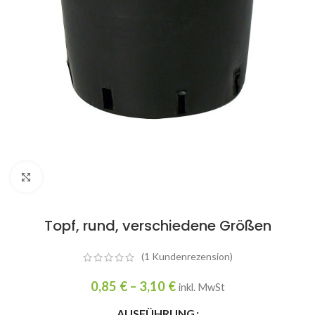
Click to enlarge
Topf, rund, verschiedene Größen
(
1
Kundenrezension)
0,85
€
–
3,10
€
inkl. MwSt
AUSFÜHRUNG