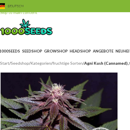
Skip to navigation
DEUTSCH
Skip to main content
1000SEEDS
SEEDSHOP
GROWSHOP
HEADSHOP
ANGEBOTE
NEUHEI
Start
/
Seedshop
/
Kategorien
/
fruchtige Sorten
/
Agni Kush (Cannamed), 