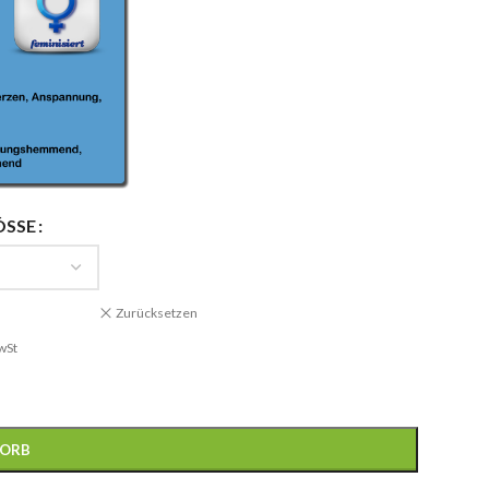
ÖSSE
Zurücksetzen
wSt
KORB