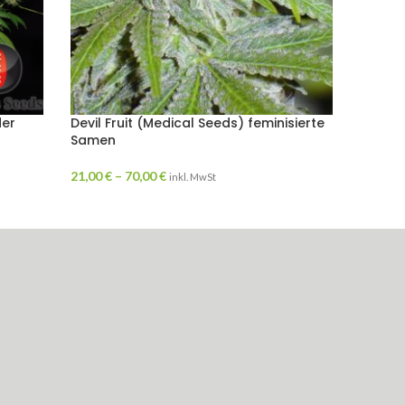
der
Devil Fruit (Medical Seeds) feminisierte
Motava
Samen
oder r
21,00
€
–
70,00
€
70,00
€
inkl. MwSt