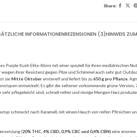
Share:
SÄTZLICHE INFORMATIONEN
REZENSIONEN (3)
HINWEIS ZU
s Purple Kush Elite-Klons mit einer speziell für ihren medizinischen Nu
 wegen ihrer Resistenz gegen Pilze und Schimmel auch sehr gut Outdoo
ist sie
Mitte Oktober
erntereif und liefert bis zu
650 g pro Pflanze
. Ag
enotypen entwickelt. Es gibt die seltener vorkommende grüne Version, 7
ehr pflegeleicht sind, schnell reifen und riesige Mengen Harz produzie
otyp schmeckt nach Karamell, mit einem Hauch von reifen Pfirsichen un
mensetzung (
20% THC, 4% CBD, 0,9% CBC und 0,4% CBN)
eine enorme