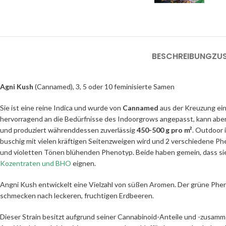
BESCHREIBUNG
ZU
Agni Kush
(Cannamed), 3, 5 oder 10 feminisierte Samen
Sie ist eine reine Indica und wurde von
Cannamed
aus der Kreuzung eine
hervorragend an die Bedürfnisse des Indoorgrows angepasst, kann aber
und produziert währenddessen zuverlässig
450-500 g pro m²
. Outdoor 
buschig mit vielen kräftigen Seitenzweigen wird und 2 verschiedene Ph
und violetten Tönen blühenden Phenotyp. Beide haben gemein, dass sie s
Kozentraten und BHO
eignen.
Angni Kush entwickelt
eine Vielzahl von süßen Aromen.
Der grüne Phen
schmecken nach leckeren, fruchtigen Erdbeeren
.
Dieser Strain besitzt aufgrund seiner Cannabinoid-Anteile und -zusam