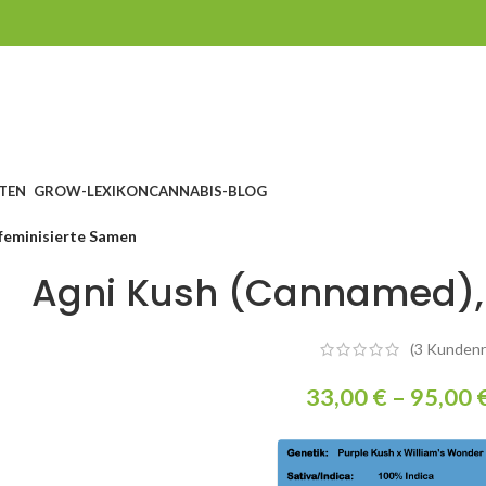
TEN
GROW-LEXIKON
CANNABIS-BLOG
feminisierte Samen
Agni Kush (Cannamed), 
(
3
Kundenr
33,00
€
–
95,00