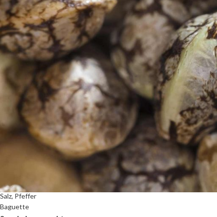
Zutaten:
400g Rinderfilet oder Roastbeef
Rucola
Parmesan
Saft von 2 Zitronen
100g Pinienkerne
Balsamico
Cannabisöl
Salz, Pfeffer
Baguette