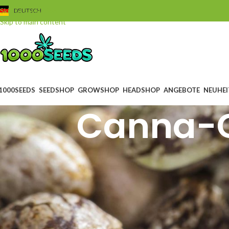
Skip to navigation
DEUTSCH
Skip to main content
1000SEEDS
SEEDSHOP
GROWSHOP
HEADSHOP
ANGEBOTE
NEUHEI
Canna-C