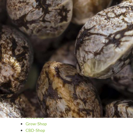
Blog
Cannabis A-Z
Cannabis als Medizin
Cannabis-Kosmetik & Spa
Cannabisrezepte
Dips und Saucen
Fragen und Antworten
Getränke und Cocktails mit Cannabis
Growing
Grundrezepte und Tipps
Hydroponic
Snacks und Hauptgerichte
Sorten und Strainreviews
Süßes und Gebäck
Seedshop
Grow-Shop
CBD-Shop