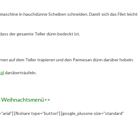
tmaschine in hauchdünne Scheiben schneiden. Damit sich das Filet leicht
o dass der gesamte Teller dünn bedeckt ist.
rnen auf dem Teller trapieren und den Parmesan dünn darüber hobeln.
öl
darüberträufeln.
m Weihnachtsmenü>>
=”arial”] [fbshare type=”button”] [google_plusone size=”standard”