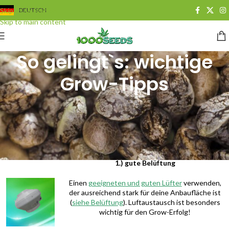
Skip to navigation
DEUTSCH
Skip to main content
So gelingt`s: wichtige
Grow-Tipps
Cannabis anbauen ist nicht schwer, es müssen nur einige Dinge
beachtet werden, damit auch das gewünschte Ergebnis rauskommt. Im
Folgenden habe wir die wichtigsten Grow-Tipps für Euch
zusammengefasst:
1.) gute Belüftung
Einen
geeigneten und guten Lüfter
verwenden,
der ausreichend stark für deine Anbaufläche ist
(
siehe Belüftung
). Luftaustausch ist besonders
wichtig für den Grow-Erfolg!