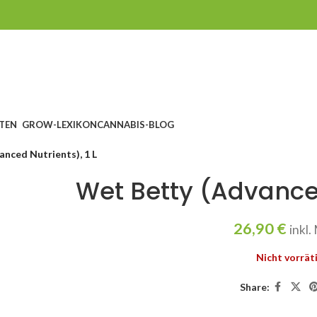
TEN
GROW-LEXIKON
CANNABIS-BLOG
nced Nutrients), 1 L
Wet Betty (Advanced
26,90
€
inkl
Nicht vorrät
Share: