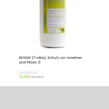
EKISAN (Trabe), Schutz vor Insekten
medica
und Pilzen, 1l
25,20
€
11,50
€
inkl. MwSt