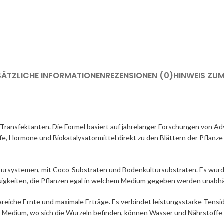
SÄTZLICHE INFORMATIONEN
REZENSIONEN (0)
HINWEIS ZU
Transfektanten. Die Formel basiert auf jahrelanger Forschungen von Ad
fe, Hormone und Biokatalysatormittel direkt zu den Blättern der Pflanze
tursystemen, mit Coco-Substraten und Bodenkultursubstraten. Es wurde 
ssigkeiten, die Pflanzen egal in welchem Medium gegeben werden unab
eiche Ernte und maximale Erträge. Es verbindet leistungsstarke Tenside
 Medium, wo sich die Wurzeln befinden, können Wasser und Nährstoffe l