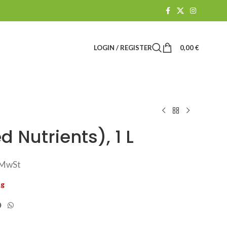
LOGIN / REGISTER
0,00
€
 Nutrients), 1 L
. MwSt
ig