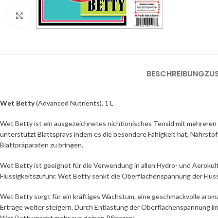
Click to enlarge
BESCHREIBUNG
ZU
Wet Betty
(Advanced Nutrients), 1 L
Wet Betty ist ein ausgezeichnetes nichtionisches Tensid mit mehreren 
unterstützt Blattsprays indem es die besondere Fähigkeit hat, Nährstof
Blattpräparaten zu bringen.
Wet Betty ist geeignet für die Verwendung in allen Hydro- und Aerokul
Flüssigkeitszufuhr. Wet Betty senkt die Oberflächenspannung der Flü
Wet Betty sorgt für ein kräftiges Wachstum, eine geschmackvolle aromar
Erträge weiter steigern. Durch Entlastung der Oberflächenspannung im
Wet Betty macht mehr aus deinen Pflanzen!