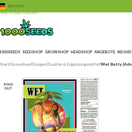
Skip to navigation
DEUTSCH
Skip to main content
1000SEEDS
SEEDSHOP
GROWSHOP
HEADSHOP
ANGEBOTE
NEUHEI
Start
/
Growshop
/
Dünger
/
Zusätze & Ergänzungsmittel
/
Wet Betty (Adva
SOLD
OUT