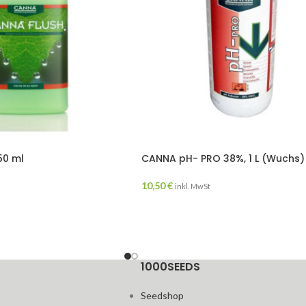
50 ml
CANNA pH- PRO 38%, 1 L (Wuchs)
10,50
€
inkl. MwSt
1000SEEDS
Seedshop