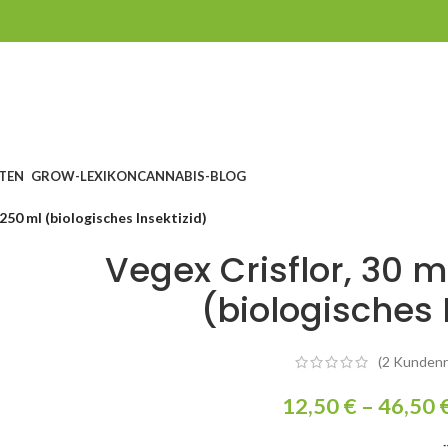
TEN
GROW-LEXIKON
CANNABIS-BLOG
 250 ml (biologisches Insektizid)
Vegex Crisflor, 30 m
(biologisches 
(
2
Kundenr
12,50
€
–
46,50