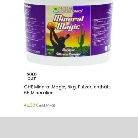
HESI Su
SOLD
OUT
11,20
€
GHE Mineral Magic, 5kg, Pulver, enthält
65 Mineralien
41,30
€
inkl. MwSt