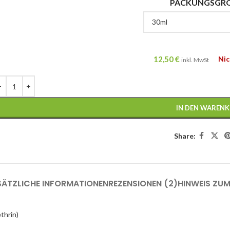
PACKUNGSGR
12,50
€
Nic
inkl. MwSt
IN DEN WAREN
Share:
SÄTZLICHE INFORMATIONEN
REZENSIONEN (2)
HINWEIS ZU
thrin)