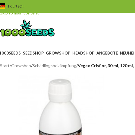
Skip to navigation
DEUTSCH
Skip to main content
1000SEEDS
SEEDSHOP
GROWSHOP
HEADSHOP
ANGEBOTE
NEUHEI
Start
/
Growshop
/
Schädlingsbekämpfung
/
Vegex Crisflor, 30 ml, 120 ml,