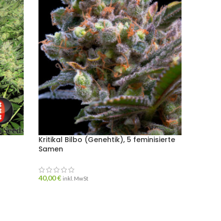
Kritikal Bilbo (Genehtik), 5 feminisierte
Pandor
Samen
autofl
40,00
€
23,00
€
inkl. MwSt