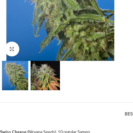
Click to enlarge
BE
Swiss Cheese
(Nirvana Seeds), 10 regular Samen