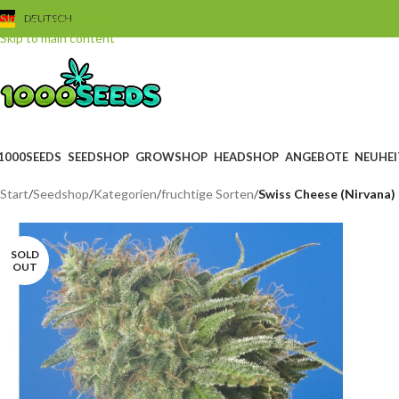
Skip to navigation
DEUTSCH
Skip to main content
1000SEEDS
SEEDSHOP
GROWSHOP
HEADSHOP
ANGEBOTE
NEUHEI
Start
/
Seedshop
/
Kategorien
/
fruchtige Sorten
/
Swiss Cheese (Nirvana)
SOLD
OUT