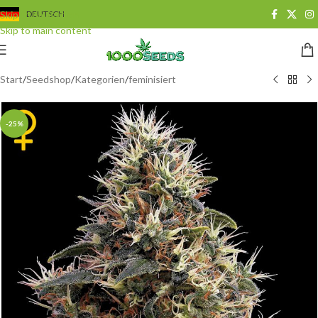
Skip to navigation
DEUTSCH
Skip to main content
Start
/
Seedshop
/
Kategorien
/
feminisiert
-25%