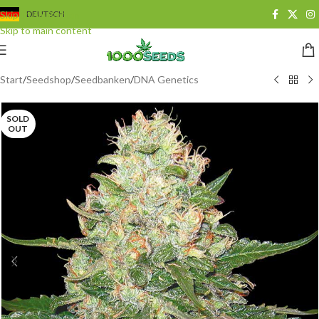
Skip to navigation
DEUTSCH
Skip to main content
Start
/
Seedshop
/
Seedbanken
/
DNA Genetics
SOLD
OUT