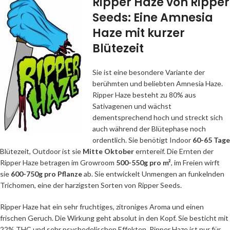
Ripper Haze von Ripper
Seeds: Eine Amnesia
Haze mit kurzer
Blütezeit
Sie ist eine besondere Variante der
berühmten und beliebten Amnesia Haze.
Ripper Haze besteht zu 80% aus
Sativagenen und wächst
dementsprechend hoch und streckt sich
auch während der Blütephase noch
ordentlich. Sie benötigt Indoor
60-65 Tage
Blütezeit, Outdoor ist sie
Mitte Oktober
erntereif. Die Ernten der
Ripper Haze betragen im Growroom
500-550g pro m²
, im Freien wirft
sie
600-750g pro Pflanze
ab. Sie entwickelt Unmengen an funkelnden
Trichomen, eine der harzigsten Sorten von Ripper Seeds.
Ripper Haze hat ein sehr fruchtiges, zitroniges Aroma und einen
frischen Geruch. Die Wirkung geht absolut in den Kopf. Sie besticht mit
22% THC und sehr psychedelischen Effekten. Ripper Haze ist nur für