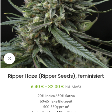
Click to enlarge
Ripper Haze (Ripper Seeds), feminisiert
6,40
€
–
32,00
€
inkl. MwSt
20% Indica / 80% Sativa
60-65 Tage Blütezeit
500-550g pro m²