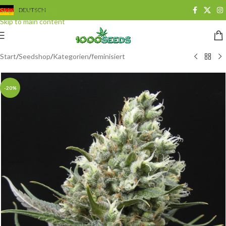
Skip to navigation
DEUTSCH
Skip to main content
Start
/
Seedshop
/
Kategorien
/
feminisiert
-20%