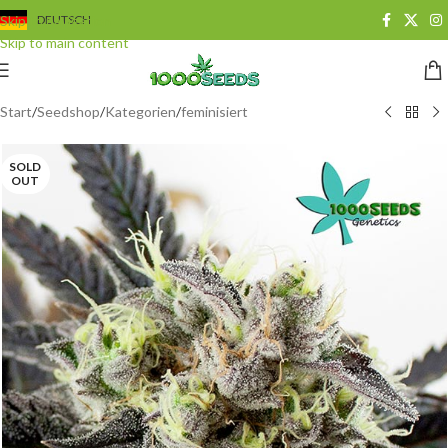
Skip to navigation
DEUTSCH
Skip to main content
Start
/
Seedshop
/
Kategorien
/
feminisiert
SOLD
OUT