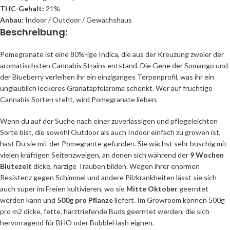
THC-Gehalt:
21%
Anbau:
Indoor / Outdoor / Gewächshaus
Beschreibung:
Pomegranate ist eine 80%-ige Indica, die aus der Kreuzung zweier der
aromatischsten Cannabis Strains entstand. Die Gene der Somango und
der Blueberry verleihen ihr ein einzigariges Terpenprofil, was ihr ein
unglaublich leckeres Granatapfelaroma schenkt. Wer auf fruchtige
Cannabis Sorten steht, wird Pomegranate lieben.
Wenn du auf der Suche nach einer zuverlässigen und pflegeleichten
Sorte bist, die sowohl Outdoor als auch Indoor einfach zu growen ist,
hast Du sie mit der Pomegrante gefunden. Sie wächst sehr buschig mit
vielen kräftigen Seitenzweigen, an denen sich während der
9 Wochen
Blütezeit
dicke, harzige Trauben bilden. Wegen ihrer enormen
Resistenz gegen Schimmel und andere Pilzkrankheiten lässt sie sich
auch super im Freien kultivieren, wo sie
Mitte Oktober
geerntet
werden kann und
500g pro Pflanze
liefert. Im Growroom können 500g
pro m2 dicke, fette, harztriefende Buds geerntet werden, die sich
hervorragend für BHO oder BubbleHash eignen.