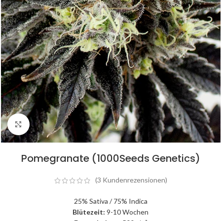
Click to enlarge
Pomegranate (1000Seeds Genetics)
(
3
Kundenrezensionen)
25% Sativa / 75% Indica
Blütezeit:
9-10 Wochen