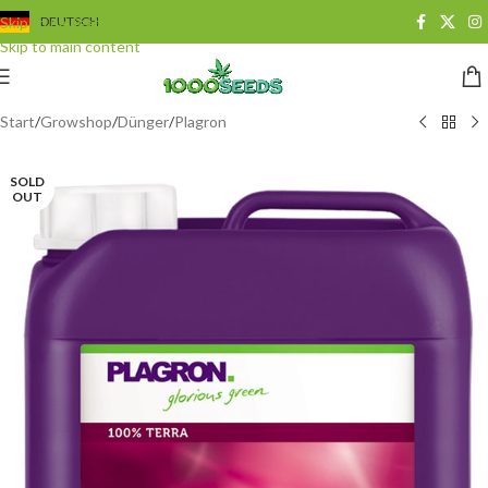
Skip to navigation
DEUTSCH
Skip to main content
Start
/
Growshop
/
Dünger
/
Plagron
SOLD
OUT