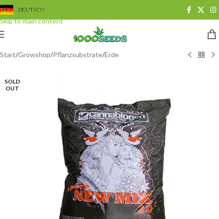
Skip to navigation
DEUTSCH
Skip to main content
Start
/
Growshop
/
Pflanzsubstrate
/
Erde
SOLD
OUT