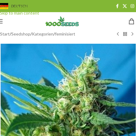
Skip to navigation
DEUTSCH
Skip to main content
Start
/
Seedshop
/
Kategorien
/
feminisiert