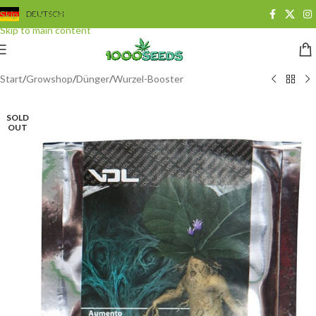
Skip to navigation
DEUTSCH
Skip to main content
Start
/
Growshop
/
Dünger
/
Wurzel-Booster
SOLD
OUT