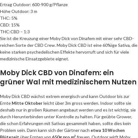
Ertrag Outdoor: 600-900 g/Pflanze
Höhe Outdoor: 3 m
THC: 5%
CBD: 15%
THC:CBD – 1:3
Sie ist die Kreuzung einer Moby Dick von Dinafem mit einer sehr CBD-
reichen Sorte der CBD Crew. Moby Dick CBD ist eine 60%ige Sativa, die
keine starken psychedelischen Effekte hervorruft und sich für viele
medizinische Einsatzgebiete eignet.
Moby Dick CBD von Dinafem: ein
grüner Wal mit medizinischem Nutzen
Moby Dick CBD wächst extrem energisch und kann Outdoor bis zur
Ernte
Mitte Oktober
leicht über 3m gross werden. Indoor sollte sie
deshalb nur in großen Räumen angebaut werden und es ist wichtig, sie
durch Herunterbinden unter Kontrolle zu halten. Für geübte Grower,
die schon Erfahrungen mit Sativas gesammelt haben, sollte dies kein
Problem sein. Dann kann sich der Gärtner nach
etwa 10 Wochen
Blütezeit
über Ernten von
650g pro m²
freuen, Outdoor wirft Moby