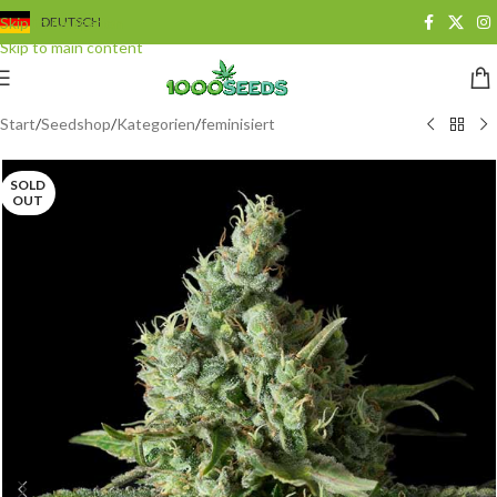
Skip to navigation
DEUTSCH
Skip to main content
Start
/
Seedshop
/
Kategorien
/
feminisiert
SOLD
OUT