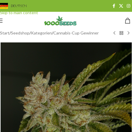
Skip to navigation
DEUTSCH
Skip to main content
Start
/
Seedshop
/
Kategorien
/
Cannabis-Cup Gewinner