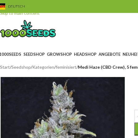
Skip to navigation
DEUTSCH
Skip to main content
1000SEEDS
SEEDSHOP
GROWSHOP
HEADSHOP
ANGEBOTE
NEUHEI
Start
/
Seedshop
/
Kategorien
/
feminisiert
/
Medi Haze (CBD Crew), 5 fem