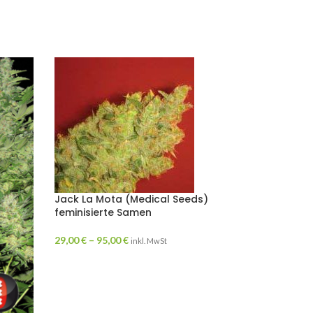
Jack La Mota (Medical Seeds)
feminisierte Samen
29,00
€
–
95,00
€
inkl. MwSt