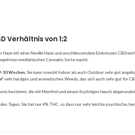
 Verhältnis von 1:2
lver Haze mit einer Neville Haze und anschliessendem Einkreuzen CBDrei
r begehrten medizinischen Cannabis Sorte macht.
 9-10 Wochen
. Sie kann sowohl Indoor als auch Outdoor sehr gut angeba
m²
sehr harziges und aromatisches Weeds, das sich auch sehr gut für C
nnote bestimmt, die mit Menthol und einem fruchtigen Hauch abgerundet
des Tages. Sie hat nur 4% THC, so dass nur sehr leichte psychische, be