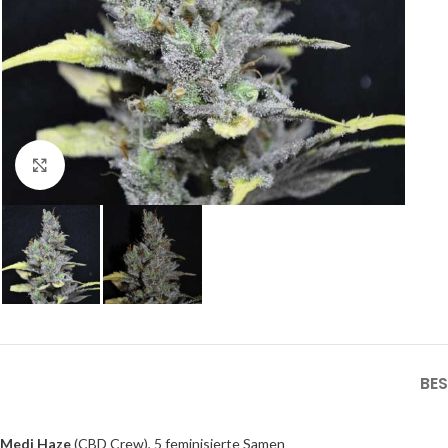
Click to enlarge
BE
Medi Haze
(CBD Crew), 5 feminisierte Samen