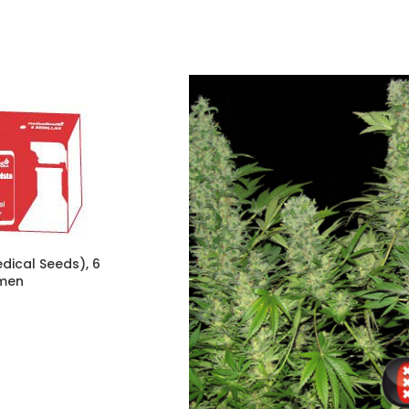
edical Seeds), 6
amen