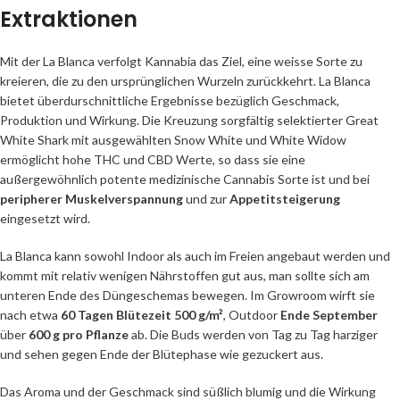
Extraktionen
Mit der La Blanca verfolgt Kannabia das Ziel, eine weisse Sorte zu
kreieren, die zu den ursprünglichen Wurzeln zurückkehrt. La Blanca
bietet überdurschnittliche Ergebnisse bezüglich Geschmack,
Produktion und Wirkung. Die Kreuzung sorgfältig selektierter Great
White Shark mit ausgewählten Snow White und White Widow
ermöglicht hohe THC und CBD Werte, so dass sie eine
außergewöhnlich potente medizinische Cannabis Sorte ist und bei
peripherer Muskelverspannung
und zur
Appetitsteigerung
eingesetzt wird.
La Blanca kann sowohl Indoor als auch im Freien angebaut werden und
kommt mit relativ wenigen Nährstoffen gut aus, man sollte sich am
unteren Ende des Düngeschemas bewegen. Im Growroom wirft sie
nach etwa
60 Tagen Blütezeit
500 g/m²
, Outdoor
Ende September
über
600 g pro Pflanze
ab. Die Buds werden von Tag zu Tag harziger
und sehen gegen Ende der Blütephase wie gezuckert aus.
Das Aroma und der Geschmack sind süßlich blumig und die Wirkung