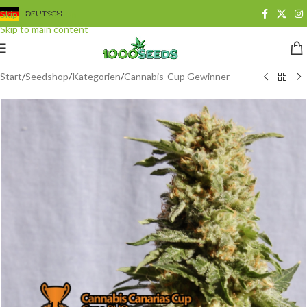
Skip to navigation
DEUTSCH
Skip to main content
Start
/
Seedshop
/
Kategorien
/
Cannabis-Cup Gewinner