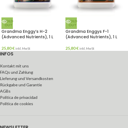
SOLD
SOLD
OUT
OUT
Grandma Enggy’s H-2
Grandma Enggys F-1
(Advanced Nutrients), 1 L
(Advanced Nutrients), 1 L
25,80
€
25,80
€
inkl. MwSt
inkl. MwSt
INFOS
Kontakt mit uns
FAQs und Zahlung
Lieferung und Versandkosten
Rückgabe und Garantie
AGBs
Política de privacidad
Política de cookies
NEWSLETTER