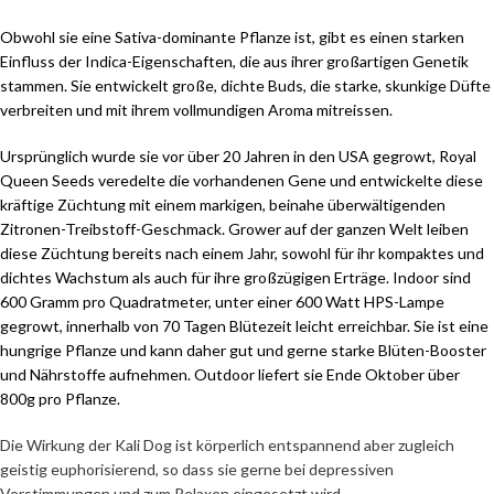
Obwohl sie eine Sativa-dominante Pflanze ist, gibt es einen starken
Einfluss der Indica-Eigenschaften, die aus ihrer großartigen Genetik
stammen. Sie entwickelt große, dichte Buds, die starke, skunkige Düfte
verbreiten und mit ihrem vollmundigen Aroma mitreissen.
Ursprünglich wurde sie vor über 20 Jahren in den USA gegrowt, Royal
Queen Seeds veredelte die vorhandenen Gene und entwickelte diese
kräftige Züchtung mit einem markigen, beinahe überwältigenden
Zitronen-Treibstoff-Geschmack. Grower auf der ganzen Welt leiben
diese Züchtung bereits nach einem Jahr, sowohl für ihr kompaktes und
dichtes Wachstum als auch für ihre großzügigen Erträge. Indoor sind
600 Gramm pro Quadratmeter, unter einer 600 Watt HPS-Lampe
gegrowt, innerhalb von 70 Tagen Blütezeit leicht erreichbar. Sie ist eine
hungrige Pflanze und kann daher gut und gerne starke Blüten-Booster
und Nährstoffe aufnehmen. Outdoor liefert sie Ende Oktober über
800g pro Pflanze.
Die Wirkung der Kali Dog ist körperlich entspannend aber zugleich
geistig euphorisierend, so dass sie gerne bei depressiven
Verstimmungen und zum Relaxen eingesetzt wird.