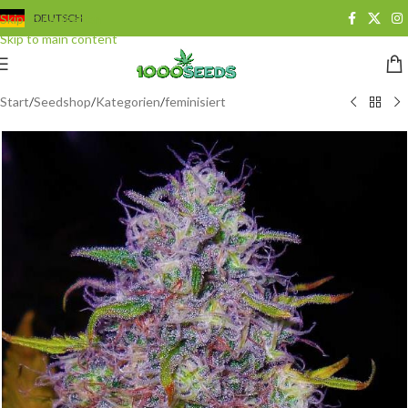
Skip to navigation
DEUTSCH
Skip to main content
Start
/
Seedshop
/
Kategorien
/
feminisiert