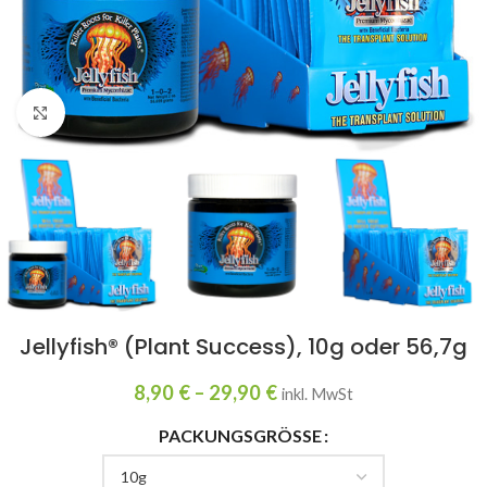
Click to enlarge
Jellyfish® (Plant Success), 10g oder 56,7g
8,90
€
–
29,90
€
inkl. MwSt
PACKUNGSGRÖSSE