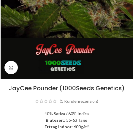
Click to enlarge
JayCee Pounder (1000Seeds Genetics)
(
1
Kundenrezension)
40% Sativa / 60% Indica
Blütezeit:
55-63 Tage
Ertrag Indoor:
600g/m²