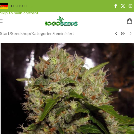
Skip to navigation
DEUTSCH
Skip to main content
Start
/
Seedshop
/
Kategorien
/
feminisiert