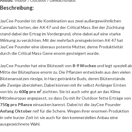
Anbau:
Indoor / Outdoor / Gewächshaus
Beschreibung:
JayCee Pounder ist die Kombination aus zwei außergewöhnlichen
Cannabis Sorten, der AK 47 und der Critical Mass. Bei der Züchtung
stand dabei der Ertrag im Vordergrund, ohne dabei auf eine starke
Wirkung zu verzichten. Mit der mehrfach preisgekrönten AK 47 hat
JayCee Pounder eine überaus potente Mutter, derne Produktivität
durch die Critical Mass Gene enorm gesteigert wurde.
JayCee Pounder hat eine Blütezeit von
8-9 Wochen
und legt speziell ab
Mitte der Blütephase enorm zu. Die Pflanzen entwickeln aus den vielen
Blütenansätzen riesige, in Harz getränkte Buds, deren Blütenstände
alle Zweige überziehen. Dabei können mit ihr selbst Anfänger Ernten
von bis zu
600g pro m²
züchten. Sie ist auch sehr gut an das Klima
Mitteleuropas angepasst, so dass Du mit ihr Outdoor fette Erträge von
750g pro Pflanze
einsacken kannst. Dabei ist die JayCee Pounder
Anfang Oktober
reif für die Schere. Wegen ihrer enormen Produktion
in sehr kurzer Zeit ist sie auch für den kommerziellen Anbau eine
ausgezeichnete Wahl.