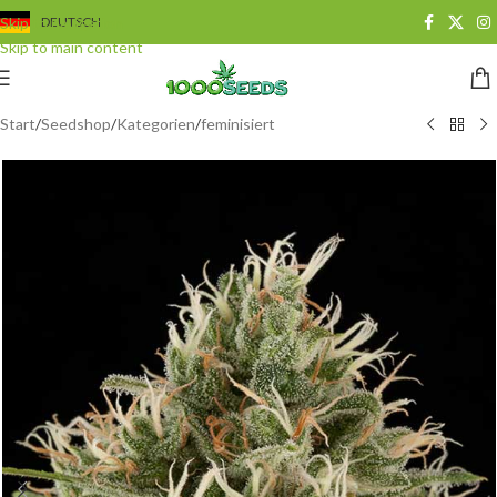
Skip to navigation
DEUTSCH
Skip to main content
Start
/
Seedshop
/
Kategorien
/
feminisiert